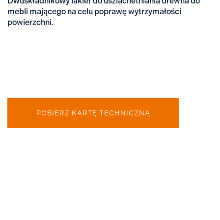
Dwuskładnikowy lakier do uszlachetniania drewna do
mebli mającego na celu poprawę wytrzymałości
powierzchni.
POBIERZ KARTĘ TECHNICZNĄ